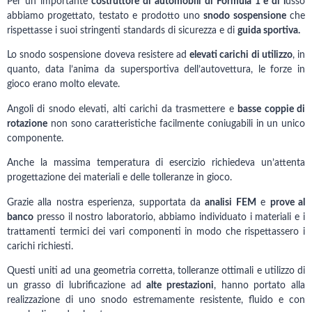
Per un importante
costruttore di automobili di Formula 1 e di l
usso
abbiamo progettato, testato e prodotto uno
snodo sospensione
che
rispettasse i suoi stringenti standards di sicurezza e di
guida sportiva.
Lo snodo sospensione doveva resistere ad
elevati carichi di utilizzo
, in
quanto, data l’anima da supersportiva dell’autovettura, le forze in
gioco erano molto elevate.
Angoli di snodo elevati, alti carichi da trasmettere e
basse coppie di
rotazione
non sono caratteristiche facilmente coniugabili in un unico
componente.
Anche la massima temperatura di esercizio richiedeva un’attenta
progettazione dei materiali e delle tolleranze in gioco.
Grazie alla nostra esperienza, supportata da
analisi FEM
e
prove al
banco
presso il nostro laboratorio, abbiamo individuato i materiali e i
trattamenti termici dei vari componenti in modo che rispettassero i
carichi richiesti.
Questi uniti ad una geometria corretta, tolleranze ottimali e utilizzo di
un grasso di lubrificazione ad
alte prestazioni
, hanno portato alla
realizzazione di uno snodo estremamente resistente, fluido e con