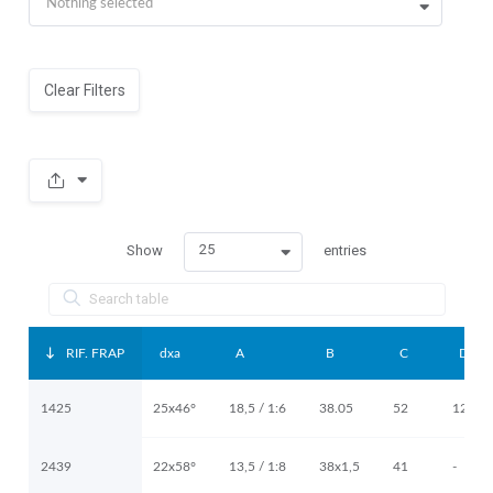
Nothing selected
Clear Filters
25
Show
entries
RIF. FRAP
dxa
A
B
C
D
1425
25x46°
18,5 / 1:6
38.05
52
12.5
2439
22x58°
13,5 / 1:8
38x1,5
41
-