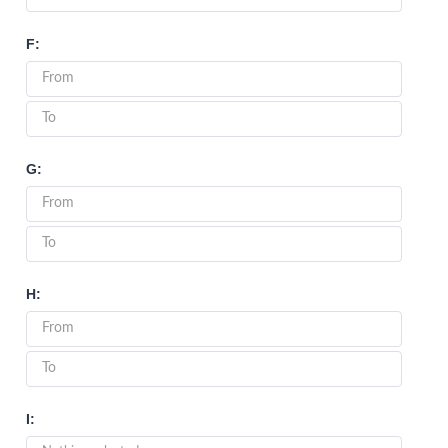
F:
G:
H:
I: