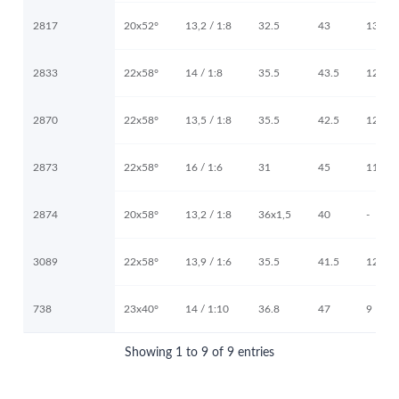
2817
20x52°
13,2 / 1:8
32.5
43
13
2833
22x58°
14 / 1:8
35.5
43.5
12
2870
22x58°
13,5 / 1:8
35.5
42.5
12
2873
22x58°
16 / 1:6
31
45
11
2874
20x58°
13,2 / 1:8
36x1,5
40
-
3089
22x58°
13,9 / 1:6
35.5
41.5
12
738
23x40°
14 / 1:10
36.8
47
9
Showing 1 to 9 of 9 entries