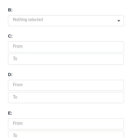
B:
Nothing selected
C:
D:
E: