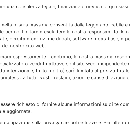
ire una consulenza legale, finanziaria o medica di qualsiasi
 nella misura massima consentita dalla legge applicabile e 
ale per noi limitare o escludere la nostra responsabilità. In
trate, perdita o corruzione di dati, software o database, o p
o del nostro sito web.
chiara espressamente il contrario, la nostra massima responsa
ercializzato o venduto attraverso il sito web, indipendente
ta intenzionale, torto o altro) sarà limitata al prezzo total
 complesso a tutti i vostri reclami, azioni e cause di azione d
ò essere richiesto di fornire alcune informazioni su di te co
a e aggiornata.
eoccupazione sulla privacy che potresti avere. Per ulteriori