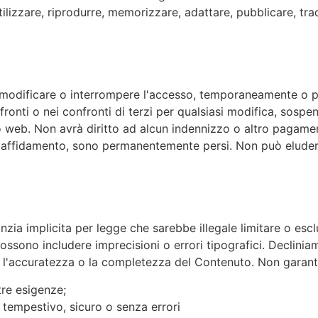
tilizzare, riprodurre, memorizzare, adattare, pubblicare, tra
 modificare o interrompere l'accesso, temporaneamente o pe
ronti o nei confronti di terzi per qualsiasi modifica, sosp
o web. Non avrà diritto ad alcun indennizzo o altro pagamen
to affidamento, sono permanentemente persi. Non può eluder
nzia implicita per legge che sarebbe illegale limitare o esc
possono includere imprecisioni o errori tipografici. Declinia
tà, l'accuratezza o la completezza del Contenuto. Non garan
tre esigenze;
 tempestivo, sicuro o senza errori