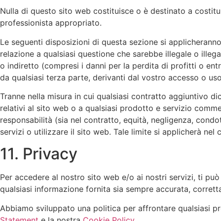
Nulla di questo sito web costituisce o è destinato a costitu
professionista appropriato.
Le seguenti disposizioni di questa sezione si applicheranno
relazione a qualsiasi questione che sarebbe illegale o illeg
o indiretto (compresi i danni per la perdita di profitti o en
da qualsiasi terza parte, derivanti dal vostro accesso o us
Tranne nella misura in cui qualsiasi contratto aggiuntivo di
relativi al sito web o a qualsiasi prodotto e servizio comm
responsabilità (sia nel contratto, equità, negligenza, condot
servizi o utilizzare il sito web. Tale limite si applicherà nel
11. Privacy
Per accedere al nostro sito web e/o ai nostri servizi, ti pu
qualsiasi informazione fornita sia sempre accurata, corrett
Abbiamo sviluppato una politica per affrontare qualsiasi pr
Statement
e la nostra
Cookie Policy
.