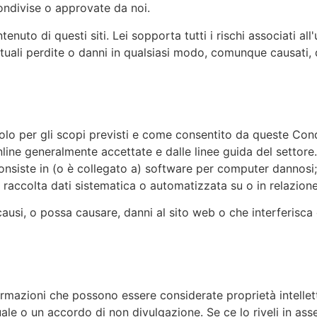
ndivise o approvate da noi.
uto di questi siti. Lei sopporta tutti i rischi associati all'u
ali perdite o danni in qualsiasi modo, comunque causati, de
 solo per gli scopi previsti e come consentito da queste Cond
line generalmente accettate e dalle linee guida del settore. 
consiste in (o è collegato a) software per computer dannosi; 
di raccolta dati sistematica o automatizzata su o in relazion
usi, o possa causare, danni al sito web o che interferisca con
ormazioni che possono essere considerate proprietà intellet
ale o un accordo di non divulgazione. Se ce lo riveli in ass